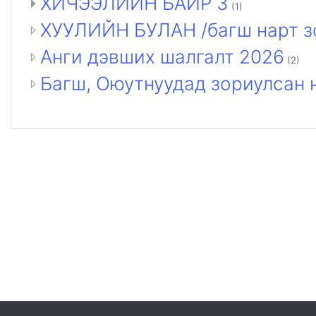
ХИЧЭЭЛИЙН БАЙР 3
(1)
ХУУЛИЙН БУЛАН /багш нарт з
Анги дэвших шалгалт 2026
(2)
Багш, Оюутнуудад зориулсан 