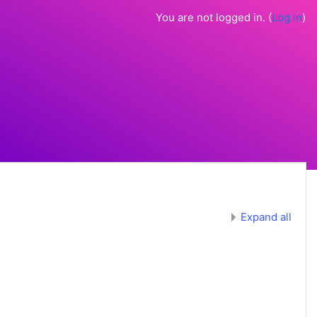
You are not logged in. (
Log in
)
Expand all