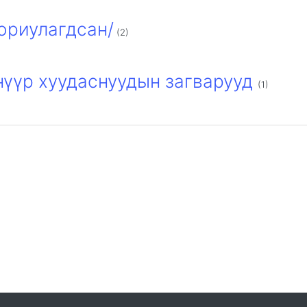
ориулагдсан/
(2)
нүүр хуудаснуудын загварууд
(1)