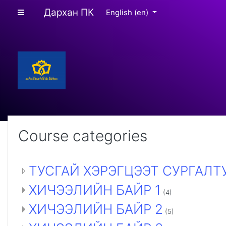
Skip to main content
Дархан ПК
Side panel
English ‎(en)‎
Course categories
ТУСГАЙ ХЭРЭГЦЭЭТ СУРГАЛТ
ХИЧЭЭЛИЙН БАЙР 1
(4)
ХИЧЭЭЛИЙН БАЙР 2
(5)