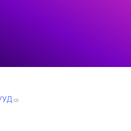
УУД
(2)