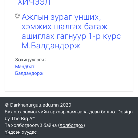
ХИЧЭЭЛ
Ажлын зураг унших,
хэмжих шалгах багаж
ашиглах гагнуур 1-р курс
М.Балдандорж
Зохицуулагч :
Мэндбат
Балдандорж
© Darkhanurguu.edu.mn 2020
Бүх эрх зохиогчийн эрхээр хамгаалагдсан болно. Design
by The Big A™
Та холбогдоогvй байна (
Холбогдох
)
Үндсэн хуудас