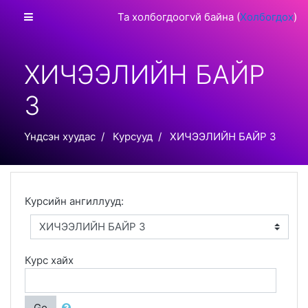
Үндсэн гарчиг руу очих
Хажуугийн дэлгэцийн хэсэг
Та холбогдоогvй байна (
Холбогдох
)
ХИЧЭЭЛИЙН БАЙР
3
Үндсэн хуудас
Курсууд
ХИЧЭЭЛИЙН БАЙР 3
Курсийн ангиллууд:
Курс хайх
Go