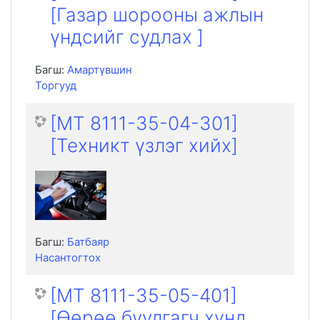
[Газар шорооны ажлын
үндсийг судлах ]
Багш:
Амартүвшин
Торгууд
[MT 8111-35-04-301]
[Техникт үзлэг хийх]
Багш:
Батбаяр
Насантогтох
[MT 8111-35-05-401]
[Өөрөө буулгагч хүнд