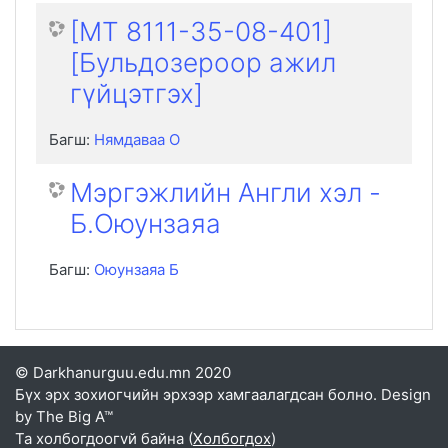
[MT 8111-35-08-401]
[Бульдозероор ажил
гүйцэтгэх]
Багш:
Нямдаваа О
Мэргэжлийн Англи хэл -
Б.Оюунзаяа
Багш:
Оюунзаяа Б
© Darkhanurguu.edu.mn 2020
Бүх эрх зохиогчийн эрхээр хамгаалагдсан болно. Design
by The Big A™
Та холбогдоогvй байна (
Холбогдох
)