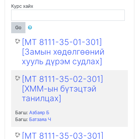
Курс хайх
Go
[MT 8111-35-01-301]
[Замын хөдөлгөөний
хууль дүрэм судлах]
[MT 8111-35-02-301]
[ХММ-ын бүтэцтэй
танилцах]
Багш:
Азбаяр Б
Багш:
Батзаяа Ч
[MT 8111-35-03-301]