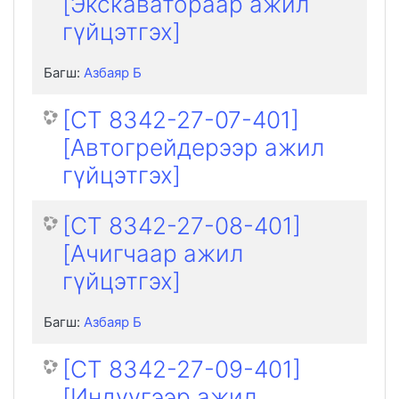
[Экскаватораар ажил
гүйцэтгэх]
Багш:
Азбаяр Б
[CT 8342-27-07-401]
[Автогрейдерээр ажил
гүйцэтгэх]
[CT 8342-27-08-401]
[Ачигчаар ажил
гүйцэтгэх]
Багш:
Азбаяр Б
[CT 8342-27-09-401]
[Индүүгээр ажил