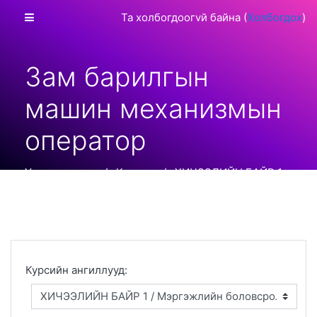
Үндсэн гарчиг руу очих
Хажуугийн дэлгэцийн хэсэг
Та холбогдоогvй байна (
Холбогдох
)
Зам барилгын
машин механизмын
оператор
Үндсэн хуудас
Курсууд
ХИЧЭЭЛИЙН БАЙР 1
Мэргэжлийн боловсрол 1 жил
Зам барилгын машин механизмын оператор
Курсийн ангиллууд: