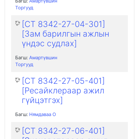
Багш:
Амартүвшин
Торгууд
[CT 8342-27-04-301]
[Зам барилгын ажлын
үндэс судлах]
Багш:
Амартүвшин
Торгууд
[CT 8342-27-05-401]
[Ресайклераар ажил
гүйцэтгэх]
Багш:
Нямдаваа О
[CT 8342-27-06-401]