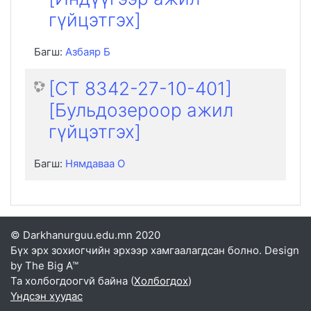
гүйцэтгэх]
Багш:
Азбаяр Б
[CT 8342-27-10-401]
[Бульдозероор ажил
гүйцэтгэх]
Багш:
Нямдаваа О
© Darkhanurguu.edu.mn 2020
Бүх эрх зохиогчийн эрхээр хамгаалагдсан болно. Design
by The Big A™
Та холбогдоогvй байна (
Холбогдох
)
Үндсэн хуудас