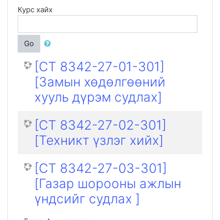
Курс хайх
Go
[CT 8342-27-01-301]
[Замын хөдөлгөөний
хууль дүрэм судлах]
[CT 8342-27-02-301]
[Техникт үзлэг хийх]
[CT 8342-27-03-301]
[Газар шорооны ажлын
үндсийг судлах ]