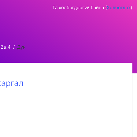
Та холбогдоогvй байна (
Холбогдох
)
-2а_4
Дүн
жаргал