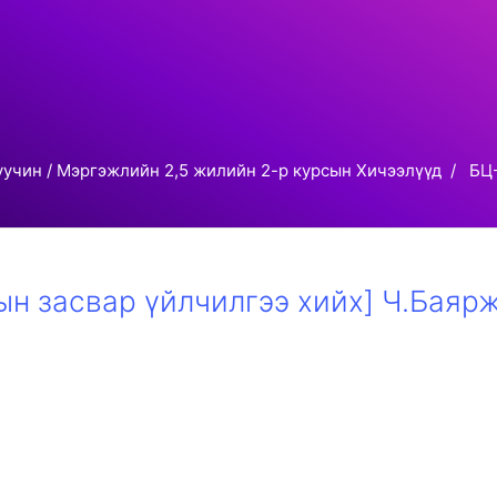
уучин / Мэргэжлийн 2,5 жилийн 2-р курсын Хичээлүүд
БЦ
ын засвар үйлчилгээ хийх] Ч.Баяр